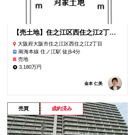
【売土地】住之江区西住之江2丁目売土地
大阪府大阪市住之江区西住之江2丁目
南海本線 住ノ江駅 徒歩4分
売地
3,180万円
金本 仁美
売買
成約済み