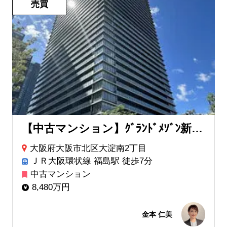
売買
【中古マンション】ｸﾞﾗﾝﾄﾞﾒｿﾞﾝ新梅田ﾀﾜｰ THE CLUB RESIDENCE
大阪府大阪市北区大淀南2丁目
ＪＲ大阪環状線 福島駅 徒歩7分
中古マンション
8,480万円
金本 仁美