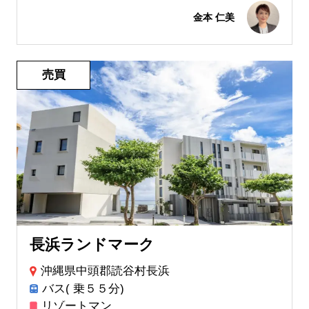
金本 仁美
売買
長浜ランドマーク
沖縄県中頭郡読谷村長浜
バス( 乗５５分)
リゾートマン