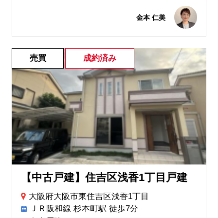
金本 仁美
売買
成約済み
【中古戸建】住吉区浅香1丁目戸建
大阪府大阪市東住吉区浅香1丁目
ＪＲ阪和線 杉本町駅 徒歩7分