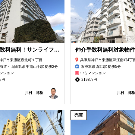
仲介手数料無料！サンライフ本山
神戸市東灘区森北町１丁目
兵庫県神戸市東灘区深江南町4丁
海道・山陽本線 甲南山手駅 徒歩2分
阪神本線 深江駅 徒歩5分
ンション
中古マンション
万円
2198万円
川村 将稔
川村 将稔
売買