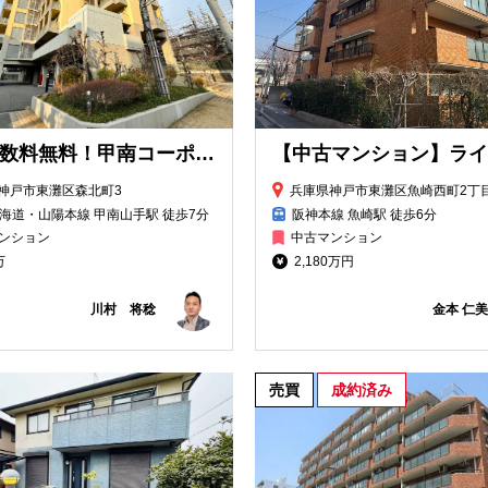
仲介手数料無料！甲南コーポラス6,499万円
神戸市東灘区森北町3
兵庫県神戸市東灘区魚崎西町2丁
海道・山陽本線 甲南山手駅 徒歩7分
阪神本線 魚崎駅 徒歩6分
ンション
中古マンション
万
2,180万円
川村 将稔
金本 仁美
売買
成約済み