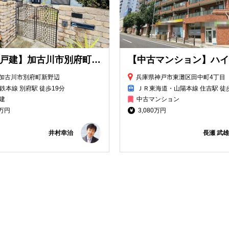
【中古戸建】加古川市別府町新野辺戸建
加古川市別府町新野辺
兵庫県神戸市東灘区田中町4丁目
鉄本線 別府駅 徒歩19分
ＪＲ東海道・山陽本線 住吉駅 徒
建
中古マンション
0万円
3,080万円
井村幸治
長瀬 武雄