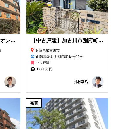
【中古マンション】ライオンズマンション住吉川公園
【中古戸建】加古川市別府町新野辺戸建
目
兵庫県加古川市
山陽電鉄本線 別府駅 徒歩19分
中古戸建
1,880万円
井村幸治
売買