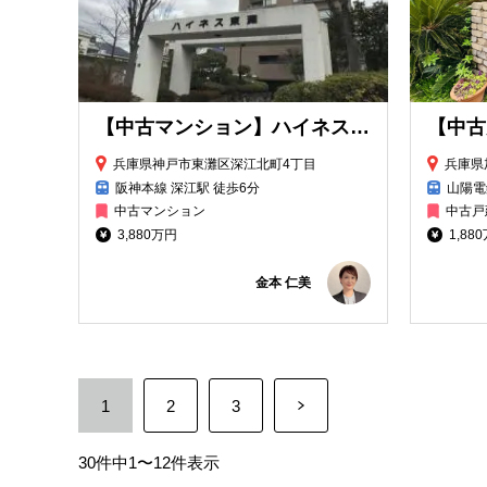
【中古マンション】ハイネス東灘
兵庫県神戸市東灘区深江北町4丁目
兵庫県
阪神本線 深江駅 徒歩6分
山陽電
中古マンション
中古戸
3,880万円
1,88
金本 仁美
1
2
3
30件中1〜12件表示