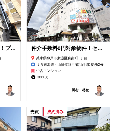
仲介手数料無料対象物件！プリオーレ東灘
仲介手数料0円対象物件！セルバ
目
兵庫県神戸市東灘区森南町1丁目
ＪＲ東海道・山陽本線 甲南山手駅 徒歩2分
中古マンション
3880万
川村 将稔
売買
成約済み