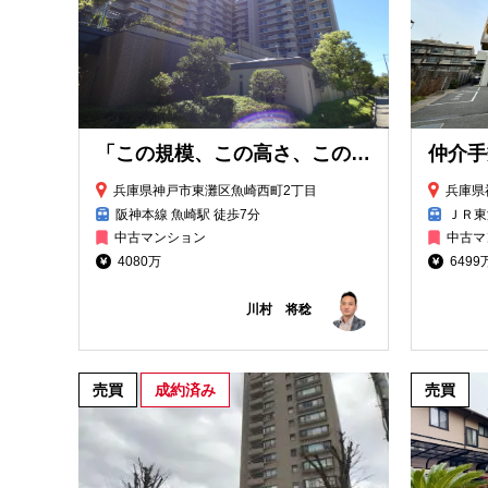
「この規模、この高さ、この明るさ。」モンセーヌ住吉川公園1番館
兵庫県神戸市東灘区魚崎西町2丁目
兵庫県
阪神本線 魚崎駅 徒歩7分
ＪＲ東
中古マンション
中古マ
4080万
6499
川村 将稔
売買
成約済み
売買