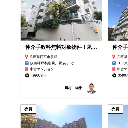
仲介手数料無料対象物件！夙川レックスマンション
兵庫県西宮市霞町
兵庫県
阪急神戸本線 夙川駅 徒歩5分
ＪＲ東
中古マンション
中古マ
4990万円
3580
川村 将稔
売買
売買