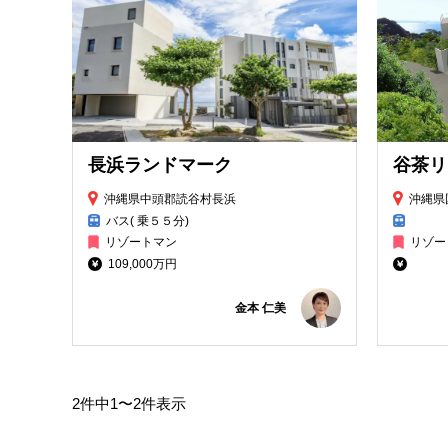
長浜ランドマーク
沖縄県中頭郡読谷村長浜
沖縄県
バス( 乗５５分)
リゾートマン
リゾー
109,000万円
金本 仁美
2件中1〜2件表示