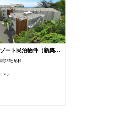
谷茶リゾート民泊物件（新築）A棟 B棟
国頭郡恩納村
トマン