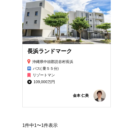
長浜ランドマーク
沖縄県中頭郡読谷村長浜
バス( 乗５５分)
リゾートマン
109,000万円
金本 仁美
1件中1〜1件表示