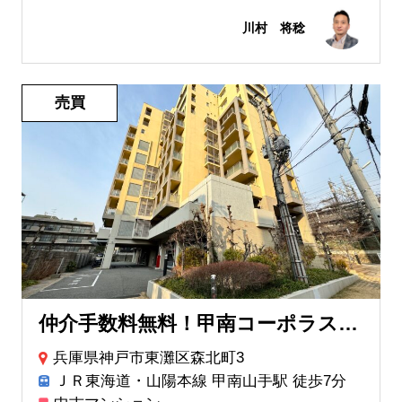
川村 将稔
売買
仲介手数料無料！甲南コーポラス6,499万円
兵庫県神戸市東灘区森北町3
ＪＲ東海道・山陽本線 甲南山手駅 徒歩7分