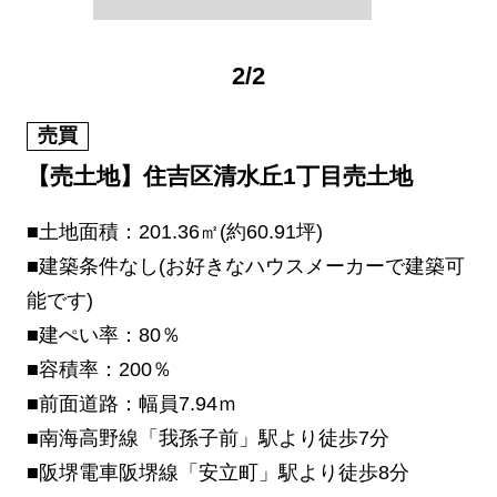
2
/
2
売買
【売土地】住吉区清水丘1丁目売土地
■土地面積：201.36㎡(約60.91坪)
■建築条件なし(お好きなハウスメーカーで建築可
能です)
■建ぺい率：80％
■容積率：200％
■前面道路：幅員7.94ｍ
■南海高野線「我孫子前」駅より徒歩7分
■阪堺電車阪堺線「安立町」駅より徒歩8分