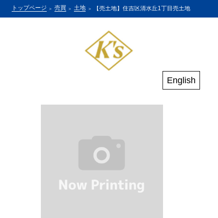
トップページ
売買
土地
【売土地】住吉区清水丘1丁目売土地
English