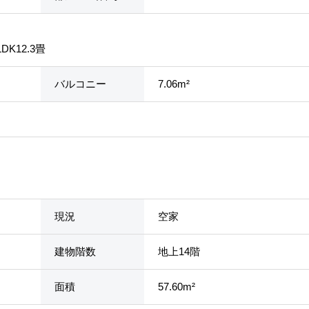
LDK12.3畳
バルコニー
7.06m²
現況
空家
建物階数
地上14階
面積
57.60m²