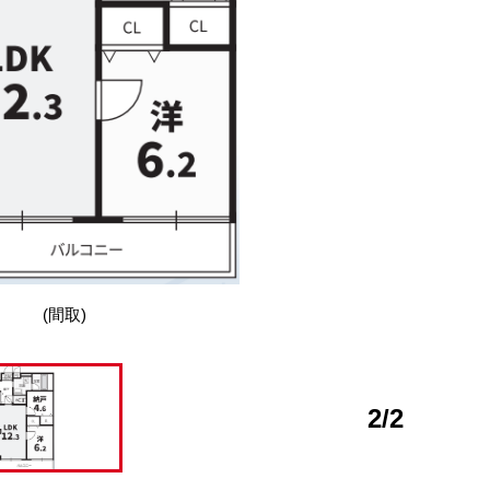
(間取)
2
/
2