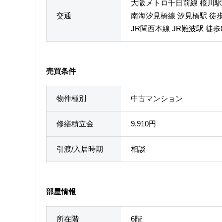
大阪メトロ千日前線 桜川駅
交通
南海汐見橋線 汐見橋駅 徒
JR関西本線 JR難波駅 徒歩
売買条件
物件種別
中古マンション
修繕積立金
9,910円
引渡/入居時期
相談
部屋情報
所在階
6階