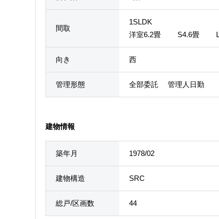
1SLDK
間取
洋室6.2畳 S4.6畳 
向き
西
管理形態
全部委託 管理人日勤
建物情報
築年月
1978/02
建物構造
SRC
総戸/区画数
44