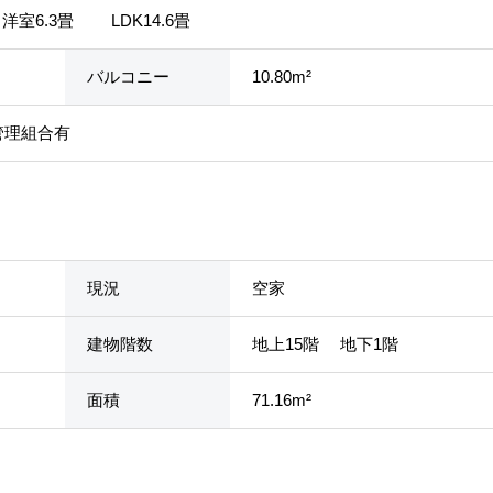
洋室6.3畳 LDK14.6畳
バルコニー
10.80m²
管理組合有
現況
空家
建物階数
地上15階 地下1階
面積
71.16m²