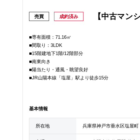
【中古マン
売買
成約済み
■専有面積：71.16㎡
■間取り：3LDK
■15階建地下1階/12階部分
■南東向き
■陽当たり・通風・眺望良好
■JR山陽本線「塩屋」駅より徒歩15分
基本情報
所在地
兵庫県神戸市垂水区塩屋町