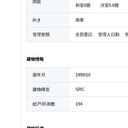
間取
和室6畳 洋室5.8畳 
向き
南東
管理形態
全部委託 管理人日勤 
建物情報
築年月
1999/10
建物構造
SRC
総戸/区画数
194