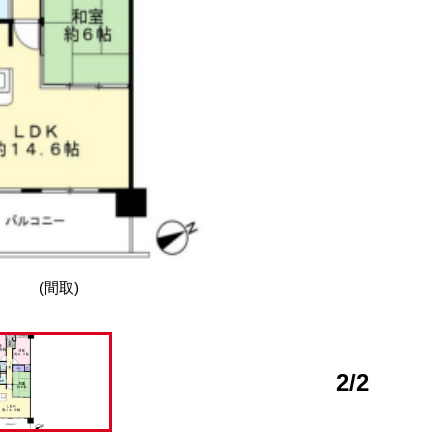
(間取)
2
/
2