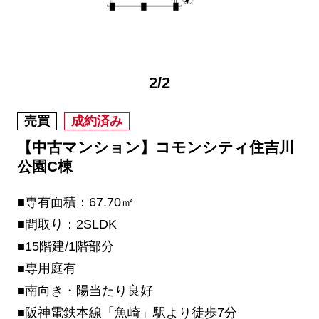
2
/
2
売買
成約済み
【中古マンション】コモンシティ住吉川
公園C棟
■専有面積：67.70㎡
■間取り：2SLDK
■15階建/1階部分
■専用庭有
■南向き・陽当たり良好
■阪神電鉄本線「魚崎」駅より徒歩7分