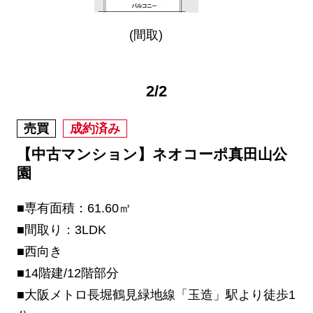
(間取)
2
/
2
売買
成約済み
【中古マンション】ネオコーポ真田山公
園
■専有面積：61.60㎡
■間取り：3LDK
■西向き
■14階建/12階部分
■大阪メトロ長堀鶴見緑地線「玉造」駅より徒歩1