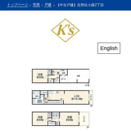
トップページ
売買
戸建
【中古戸建】生野区小路2丁目
English