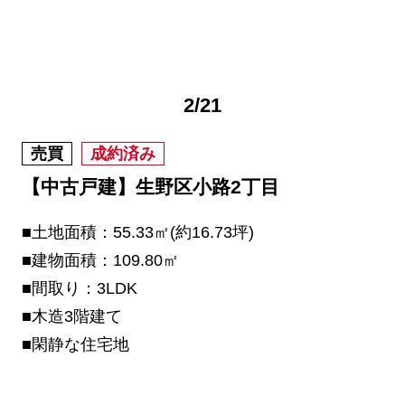
2
/
21
売買
成約済み
【中古戸建】生野区小路2丁目
■土地面積：55.33㎡(約16.73坪)
■建物面積：109.80㎡
■間取り：3LDK
■木造3階建て
■閑静な住宅地