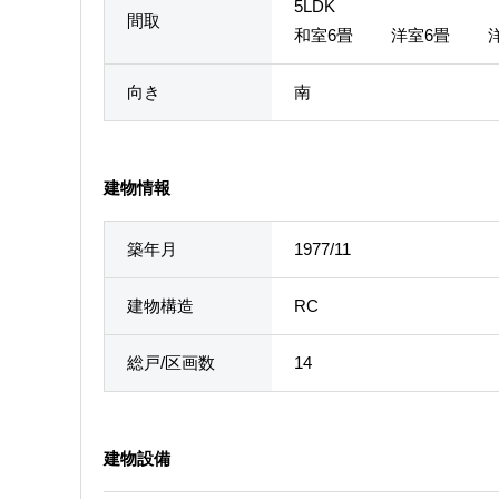
5LDK
間取
和室6畳 洋室6畳 
向き
南
建物情報
築年月
1977/11
建物構造
RC
総戸/区画数
14
建物設備