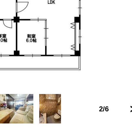
2
/
6