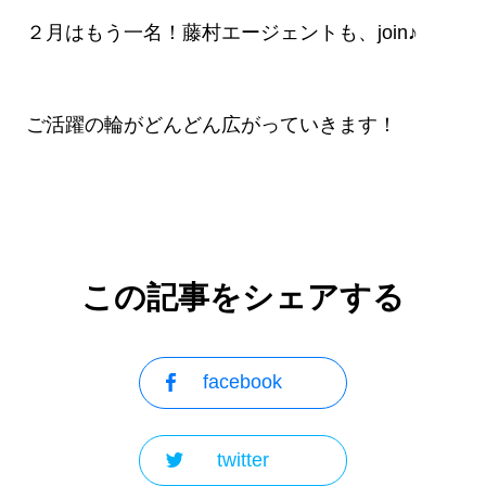
２月はもう一名！藤村エージェントも、join♪
ご活躍の輪がどんどん広がっていきます！
この記事をシェアする
facebook
twitter