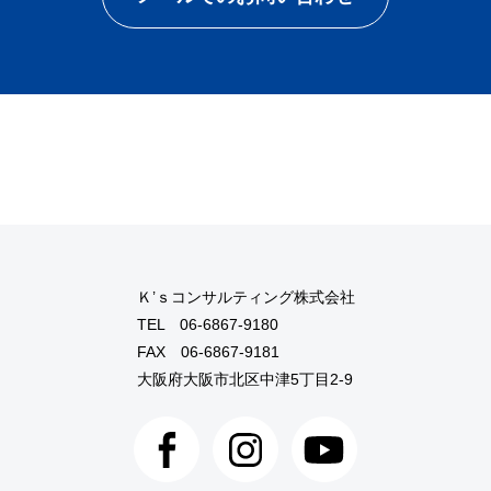
Ｋ’ｓコンサルティング株式会社
TEL
06-6867-9180
FAX 06-6867-9181
大阪府大阪市北区中津5丁目2-9