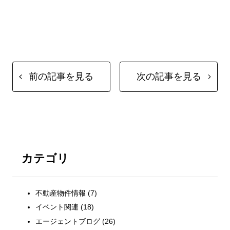
前の記事を見る
次の記事を見る
カテゴリ
不動産物件情報
(7)
イベント関連
(18)
エージェントブログ
(26)