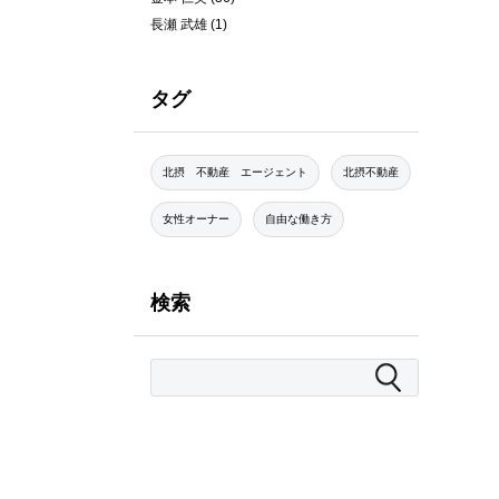
長瀬 武雄
(1)
タグ
北摂 不動産 エージェント
北摂不動産
女性オーナー
自由な働き方
検索