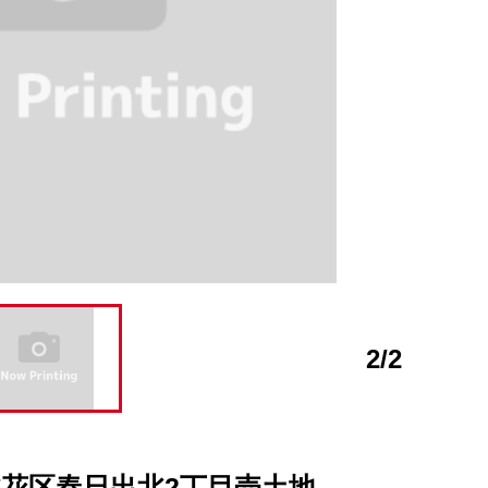
2
/
2
花区春日出北2丁目売土地