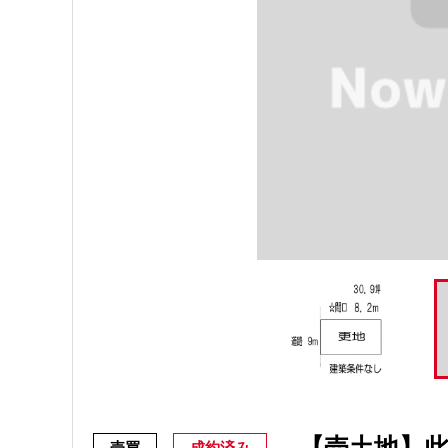
【売土地】此
売買
成約済み