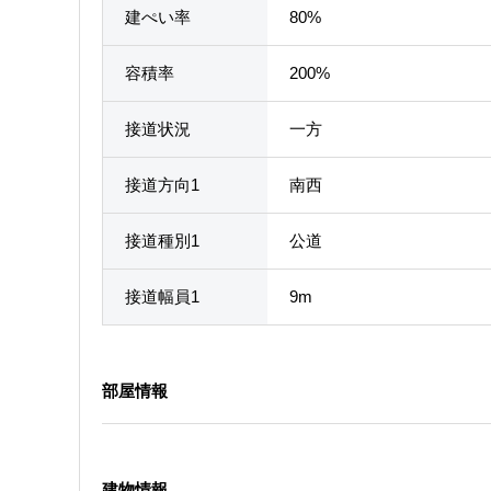
建ぺい率
80%
容積率
200%
接道状況
一方
接道方向1
南西
接道種別1
公道
接道幅員1
9m
部屋情報
建物情報